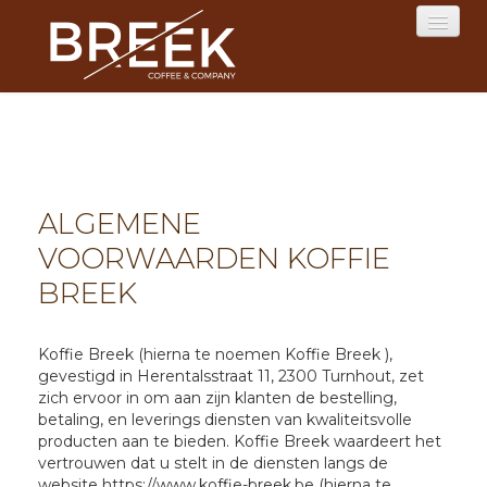
HOME
MENU
ALGEMENE
RESERVATIES
VOORWAARDEN KOFFIE
LOGIN
BREEK
CONTACT
Koffie Breek (hierna te noemen Koffie Breek ),
gevestigd in Herentalsstraat 11, 2300 Turnhout, zet
zich ervoor in om aan zijn klanten de bestelling,
betaling, en leverings diensten van kwaliteitsvolle
producten aan te bieden. Koffie Breek waardeert het
vertrouwen dat u stelt in de diensten langs de
website https://www.koffie-breek.be (hierna te