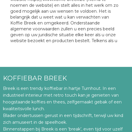
noemen de website) en stelt alles in het werk om zo
goed mogelijk aan uw wensen te voldoen. Het is
belangrijk dat u weet wat u kan verwachten van
Koffie Breek en omgekeerd. Onderstaande
algemene voorwaarden zullen u een precies beeld
geven op uw juridische situatie elke keer als u onze
website bezoekt en producten bestelt. Telkens als u
de pagina’s van de website betreedt, geeft u aan
onderstaande algemene voorwaarden te aanvaarden.
Deze voorwaarden zijn van toepassing op alle
betrekkingen tussen Koffie Breek en haar klanten in
het kader van elke verwerking van bestellingen en
betalingen door Koffie Breek, zelfs als de bestelling
KOFFIEBAR BREEK
niet schriftelijk is gebeurd. Behoudens voorafgaand
schriftelijk akkoord, zal Koffie Breek niet gebonden
Breek is een trendy koffiebar in hartje Turnhout. In een
zijn aan algemene of bijzondere voorwaarden van
industrieel interieur met retro touch kan je genieten van
klanten. De daadwerkelijke productie en levering van
hoogstaande koffies en thees, zelfgemaakt gebak of een
de producten is de verantwoordelijkheid van de
kwaliteitsvolle lunch.
individuele zaak.
Blader ondertussen gerust in een tijdschrift, terwijl uw kind
zich amuseert in de speelhoek.
Artikel 1 – Producten aangeboden door Koffie Breek
Binnenstappen bij Breek is een ‘break’, even tijd voor uzelf