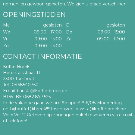
op de website https://www.koffie-breek.be
nemen, en gewoon genieten. We zien u graag verschijnen!
OPENINGSTIJDEN
De producten en service die aangeboden worden via
de site https://www.koffie-breek.be, worden te
Ma
gesloten
Di
gesloten
goeder trouw en zo waarheidsgetrouw mogelijk
Wo
09:00 - 17:00
Do
09:00 - 15:00
beschreven. De aanbiedingen en prijzen die op de
Vr
09:00 - 15:00
Za
09:00 - 17:00
site zijn aangeduid, zijn geldig op de dag van
raadpleging van de site of voor de periode die
Zo
09:00 - 15:00
vermeld wordt op de site. De aangeduide prijzen zijn
CONTACT INFORMATIE
inclusief BTW. De producten op de site worden
aangeboden voor zover de voorraad van de
Koffie Breek
leveranciers dit toelaat. Koffie Breek stelt alles in het
Herentalsstraat 11
werk om erover te waken dat de producten die u
2300 Turnhout
besteld heeft, beschikbaar zijn. Toch kan het
Tel.:
0468540750
gebeuren dat één of meerdere producten niet meer
Email:
barista@koffie-breek.be
beschikbaar zijn. De betreffende leverancier zal
BTW:
BE 0682.877.525
contact met u opnemen om een ander product ter
In de vakantie gaan we om 9h open! !!!16/08 Moederdag
vervanging van de oorspronkelijke bestelling overeen
ontbijtbuffet@breek!!!! Inschrijven: barista@koffie-breek.be
te komen. Tussen consument en betreffende
Vol = Vol ♡ Gelieven op zondagen enkel reserveren via e-mail
leverancier zal in goeder trouw overeenstemming
of telefoon!
worden gezocht. Wanneer hierover geen
overeenstemming wordt gevonden, zal Koffie Breek